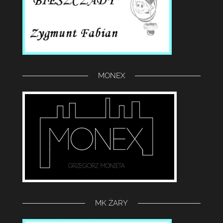
MONEX
MK ŻARY