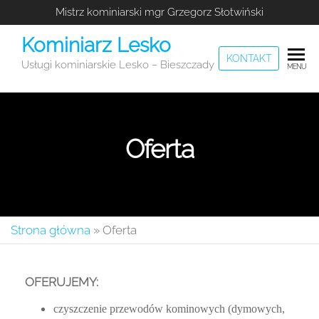
Mistrz kominiarski mgr Grzegorz Słotwiński
Kominiarz Lesko
KONTAKT
Usługi kominiarskie Lesko – Bieszczady
MENU
Oferta
Strona główna
»
Oferta
OFERUJEMY:
czyszczenie przewodów kominowych (dymowych,